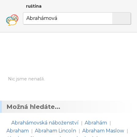
ruština
Nic jsme nenašli.
Možná hledáte...
Abrahámovská náboženství
Abrahám
|
|
Abraham
Abraham Lincoln
Abraham Maslow
|
|
|