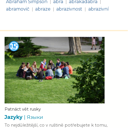
Abraham Simpson
abra
abrakadabra
|
|
|
abramovič
abraze
abrazivnost
abrazivní
|
|
|
Patnáct vět rusky
Jazyky
| Языки
To nejdůležitější, co v ruštině potřebujete k tomu,