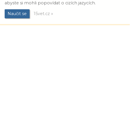
abyste si mohli popovídat o cizích jazycích.
Naučit se
15vet.cz »