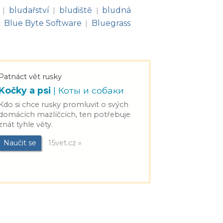
bludařství
bludiště
bludná
|
|
|
Blue Byte Software
Bluegrass
|
|
Patnáct vět rusky
Kočky a psi
| Коты и собаки
Kdo si chce rusky promluvit o svých
domácích mazlíčcích, ten potřebuje
znát tyhle věty.
Naučit se
15vet.cz »