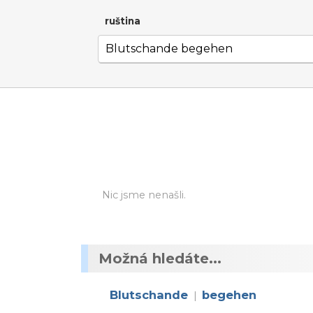
ruština
Nic jsme nenašli.
Možná hledáte...
Blutschande
begehen
|