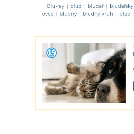
Blu-ray
blud
bludař
bludařský
|
|
|
ovce
bludný
bludný kruh
blue
|
|
|