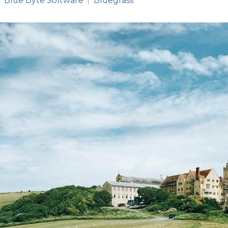
Blue Byte Software
Bluegrass
|
|