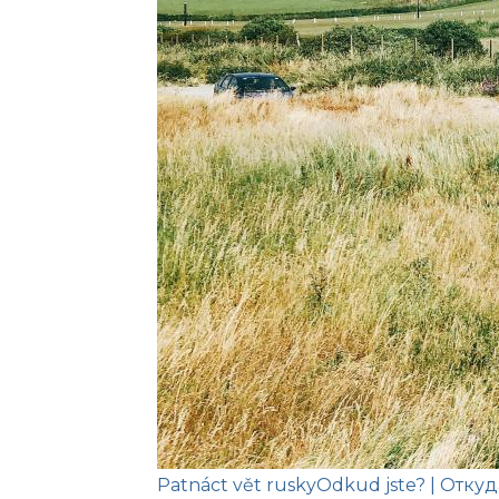
Patnáct vět rusky
Odkud jste?
| Откуд