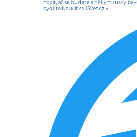
hodit, až se budete s někým rusky bav
bydlíte.
Naučit se
15vet.cz »