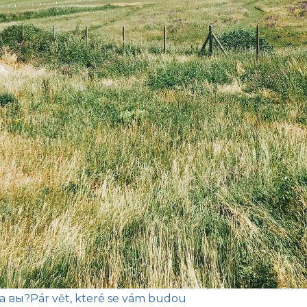
а вы?
Pár vět, které se vám budou