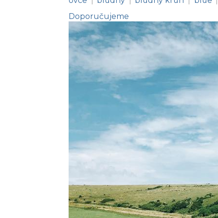
ovce
bludný
bludný kruh
blue
|
|
|
Doporučujeme