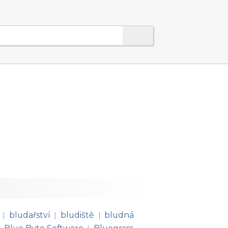
bludařství
bludiště
bludná
|
|
|