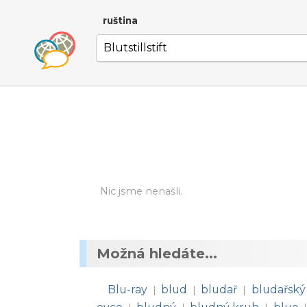
ruština
Nic jsme nenašli.
Možná hledáte...
Blu-ray
blud
bludař
bludařský
|
|
|