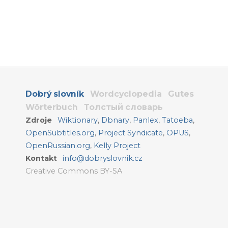
Dobrý slovník
Wordcyclopedia
Gutes
Wörterbuch
Толстый словарь
Zdroje
Wiktionary
,
Dbnary
,
Panlex
,
Tatoeba
,
OpenSubtitles.org
,
Project Syndicate
,
OPUS
,
OpenRussian.org
,
Kelly Project
Kontakt
info@dobryslovnik.cz
Creative Commons BY-SA