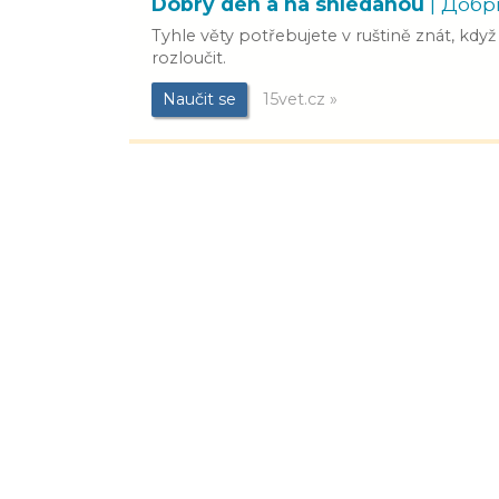
Dobrý den a na shledanou
| Добр
Tyhle věty potřebujete v ruštině znát, kd
rozloučit.
Naučit se
15vet.cz »