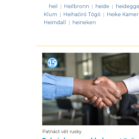
heil
Heilbronn
heide
heidegge
|
|
|
Klum
Heihačiró Tógó
Heike Kamer
|
|
Heimdall
heineken
|
Patnáct vět rusky