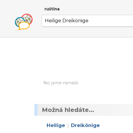
ruština
Nic jsme nenašli.
Možná hledáte...
Heilige
Dreikönige
|