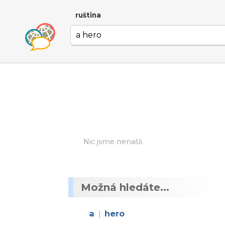
ruština
Nic jsme nenašli.
Možná hledáte...
a
hero
|