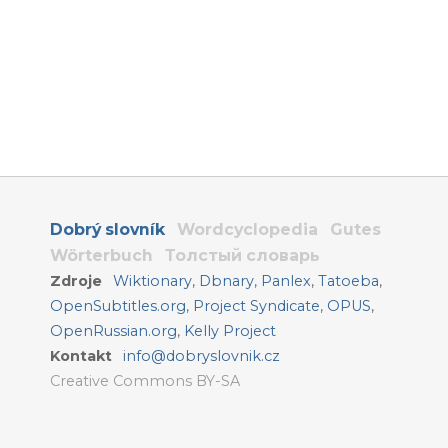
Dobrý slovník
Wordcyclopedia
Gutes
Wörterbuch
Толстый словарь
Zdroje
Wiktionary
,
Dbnary
,
Panlex
,
Tatoeba
,
OpenSubtitles.org
,
Project Syndicate
,
OPUS
,
OpenRussian.org
,
Kelly Project
Kontakt
info@dobryslovnik.cz
Creative Commons BY-SA