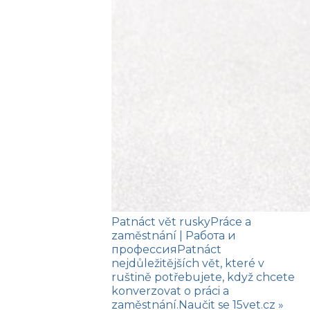
Patnáct vět rusky
Práce a
zaměstnání
| Работа и
профессия
Patnáct
nejdůležitějších vět, které v
ruštině potřebujete, když chcete
konverzovat o práci a
zaměstnání.
Naučit se
15vet.cz »