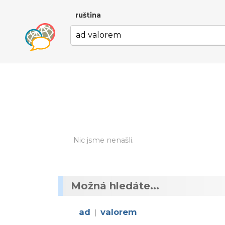
ruština
Nic jsme nenašli.
Možná hledáte...
ad
valorem
|