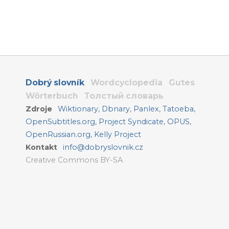
Dobrý slovník
Wordcyclopedia
Gutes
Wörterbuch
Толстый словарь
Zdroje
Wiktionary
,
Dbnary
,
Panlex
,
Tatoeba
,
OpenSubtitles.org
,
Project Syndicate
,
OPUS
,
OpenRussian.org
,
Kelly Project
Kontakt
info@dobryslovnik.cz
Creative Commons BY-SA