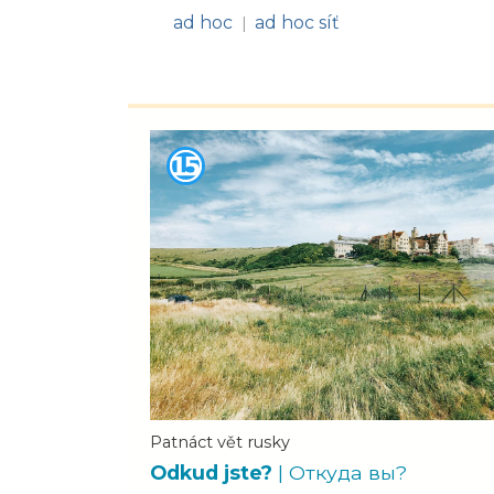
ad hoc
ad hoc síť
|
Patnáct vět rusky
Odkud jste?
| Откуда вы?