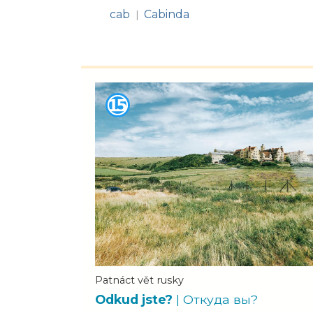
cab
Cabinda
|
Patnáct vět rusky
Odkud jste?
| Откуда вы?