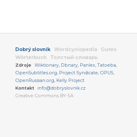
Dobrý slovník
Wordcyclopedia
Gutes
Wörterbuch
Толстый словарь
Zdroje
Wiktionary
,
Dbnary
,
Panlex
,
Tatoeba
,
OpenSubtitles.org
,
Project Syndicate
,
OPUS
,
OpenRussian.org
,
Kelly Project
Kontakt
info@dobryslovnik.cz
Creative Commons BY-SA