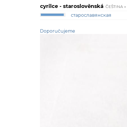
cyrilce - staroslověnská
ČEŠTINA »
старославянская
Doporučujeme