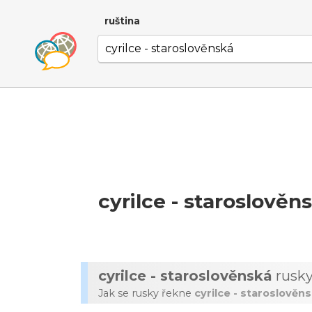
ruština
cyrilce - staroslověn
cyrilce - staroslověnská
rusk
Jak se rusky řekne
cyrilce - staroslověn