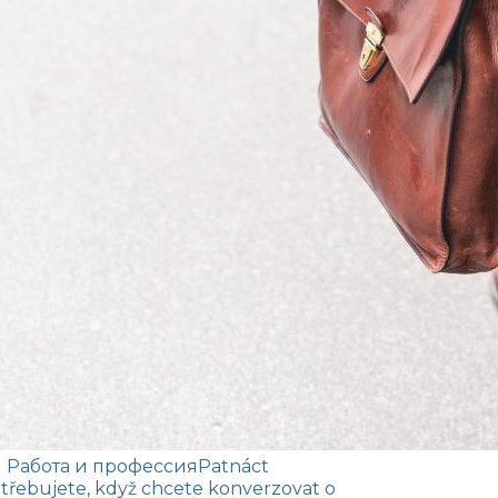
| Работа и профессия
Patnáct
potřebujete, když chcete konverzovat o