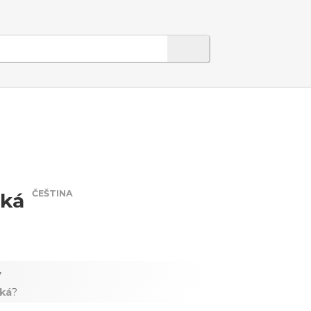
ČEŠTINA
ská
y
ská
?