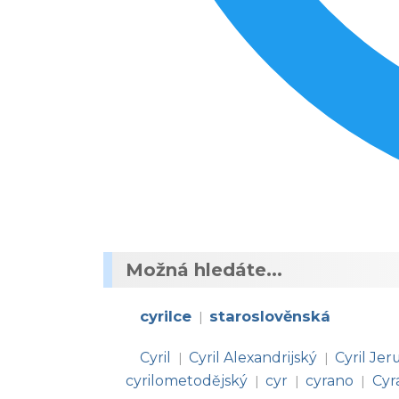
Možná hledáte...
cyrilce
staroslověnská
|
Cyril
Cyril Alexandrijský
Cyril Je
|
|
cyrilometodějský
cyr
cyrano
Cyr
|
|
|