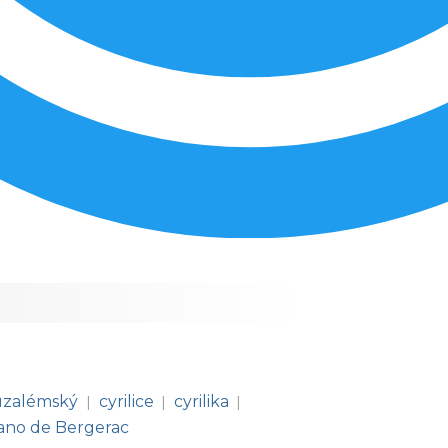
ruzalémský
cyrilice
cyrilika
|
|
|
ano de Bergerac