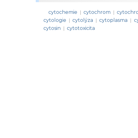
cytochemie
cytochrom
cytochr
|
|
cytologie
cytolýza
cytoplasma
c
|
|
|
cytosin
cytotoxicita
|