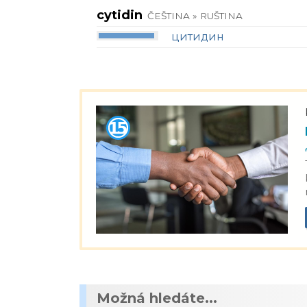
cytidin
ČEŠTINA » RUŠTINA
цитидин
Možná hledáte...