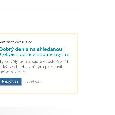
Patnáct vět rusky
Dobrý den a na shledanou
|
Добрый день и здравствуйте
Tyhle věty potřebujete v ruštině znát,
když se chcete s někým pozdravit
nebo rozloučit.
Naučit se
15vet.cz »