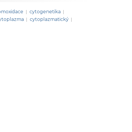
omoxidace
cytogenetika
|
|
ytoplazma
cytoplazmatický
|
|