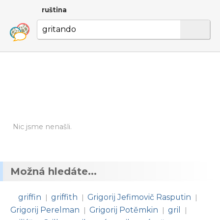
ruština
Nic jsme nenašli.
Možná hledáte...
griffin
griffith
Grigorij Jefimovič Rasputin
|
|
|
Grigorij Perelman
Grigorij Potěmkin
gril
|
|
|