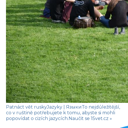
Patnáct vět rusky
Jazyky
| Языки
To nejdůležitější,
co v ruštině potřebujete k tomu, abyste si mohli
popovídat o cizích jazycích.
Naučit se
15vet.cz »