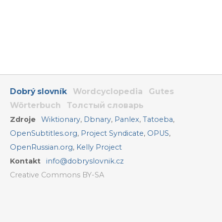
Dobrý slovník
Wordcyclopedia
Gutes
Wörterbuch
Толстый словарь
Zdroje
Wiktionary
,
Dbnary
,
Panlex
,
Tatoeba
,
OpenSubtitles.org
,
Project Syndicate
,
OPUS
,
OpenRussian.org
,
Kelly Project
Kontakt
info@dobryslovnik.cz
Creative Commons BY-SA