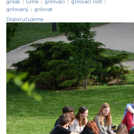
griliáš
Grille
grilovací
grilovací rošt
|
|
|
|
grilovaný
grilovat
|
Doporučujeme