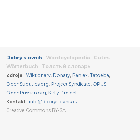
Dobrý slovník
Wordcyclopedia
Gutes
Wörterbuch
Толстый словарь
Zdroje
Wiktionary
,
Dbnary
,
Panlex
,
Tatoeba
,
OpenSubtitles.org
,
Project Syndicate
,
OPUS
,
OpenRussian.org
,
Kelly Project
Kontakt
info@dobryslovnik.cz
Creative Commons BY-SA