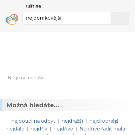
ruština
Nic jsme nenašli.
Možná hledáte...
nejdoucí na odbyt
nejdražší
nejdrobnější
|
|
|
nejdále
nejdřív
nejdříve
Nejdříve řadit malá
|
|
|