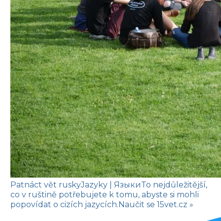
Patnáct vět rusky
Jazyky
| Языки
To nejdůležitější,
co v ruštině potřebujete k tomu, abyste si mohli
popovídat o cizích jazycích.
Naučit se
15vet.cz »