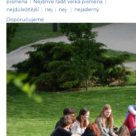
písmena
Nejdříve řadit velká písmena
|
|
nejdůležitější
nej
nej-
nejaderný
|
|
|
Doporučujeme