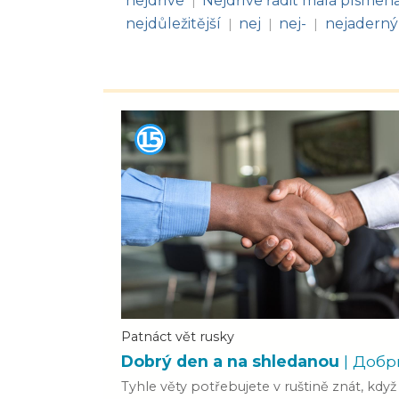
nejdříve
Nejdříve řadit malá písmen
|
nejdůležitější
nej
nej-
nejaderný
|
|
|
Patnáct vět rusky
Dobrý den a na shledanou
| Добр
Tyhle věty potřebujete v ruštině znát, kd