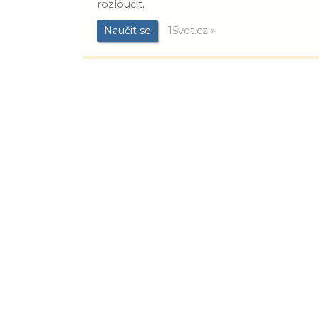
rozloučit.
Naučit se
15vet.cz »