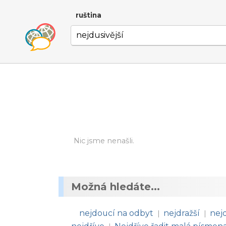
ruština
Nic jsme nenašli.
Možná hledáte...
nejdoucí na odbyt
nejdražší
nej
|
|