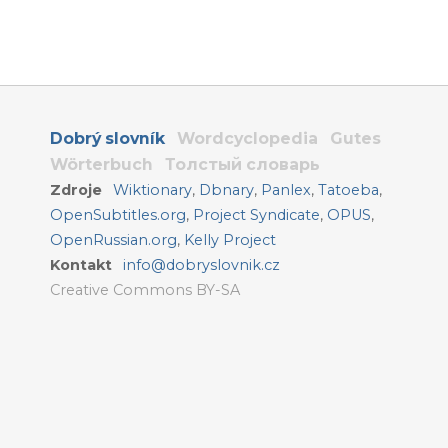
Dobrý slovník
Wordcyclopedia
Gutes
Wörterbuch
Толстый словарь
Zdroje
Wiktionary
,
Dbnary
,
Panlex
,
Tatoeba
,
OpenSubtitles.org
,
Project Syndicate
,
OPUS
,
OpenRussian.org
,
Kelly Project
Kontakt
info@dobryslovnik.cz
Creative Commons BY-SA