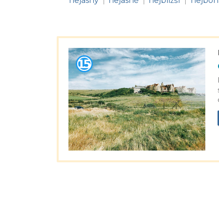
nejasný
nejasně
nejbližší
nejboh
|
|
|