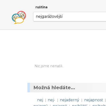
ruština
Nic jsme nenašli.
Možná hledáte...
nej
nej-
nejaderný
nejapnost
|
|
|