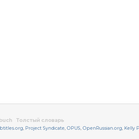
rbuch
Толстый словарь
titles.org
,
Project Syndicate
,
OPUS
,
OpenRussian.org
,
Kelly 