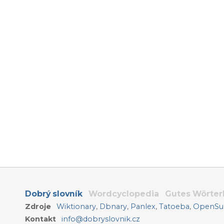
Dobrý slovník
Wordcyclopedia
Gutes Wörte
Zdroje
Wiktionary
,
Dbnary
,
Panlex
,
Tatoeba
,
OpenSub
Kontakt
info@dobryslovnik.cz