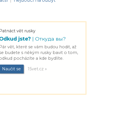
atší
nejdoucí na odbyt
|
Patnáct vět rusky
Odkud jste?
| Откуда вы?
Pár vět, které se vám budou hodit, až
se budete s někým rusky bavit o tom,
odkud pocházíte a kde bydlíte.
Naučit se
15vet.cz »