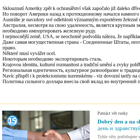
Sklouznutí Ameriky zpět k ochranářství však započalo již daleko dř
Но поворот Америки назад к протекционизму начался намного 
Austrálie je navzdory své odlehlosti významným exportérem železné ru
Австралия, несмотря на свою удаленность, является крупным эк
необходимо импортировать железную руду.
I nejmocnější země, USA, se neochotně podvolila nálezu, že například
Даже самая могущественная страна - Соединенные Штаты, нео
право.
Některé musí vyvážet ocel.
Некоторым необходимо экспортировать сталь.
Krajovou identitu, kulturní rozmanitost a tradiční umění a zvyky pohřb
Региональная идентичность, культурное разнообразие и тради
Navíc přispěl i k protekcionismu tuzemskému - viz dovozní tarify na o
Политика сильного доллара внесла свой вклад во внутренний
Patnáct vět rusky
Dobrý den a na 
день и здравству
Tyhle věty potřebujete v