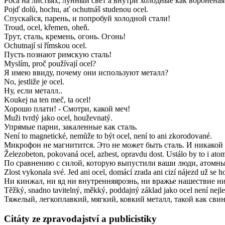
Роса на листьях, лунный свет а внутри холодные как вороненая
Pojď dolů, hochu, ať ochutnáš studenou ocel.
Спускайся, парень, и попробуй холодной стали!
Troud, ocel, křemen, oheň.
Трут, сталь, кремень, огонь. Огонь!
Ochutnají si římskou ocel.
Пусть познают римскую сталь!
Myslím, proč používají ocel?
Я имею ввиду, почему они используют металл?
No, jestliže je ocel.
Ну, если металл..
Koukej na ten meč, ta ocel!
Хорошо плати! - Смотри, какой меч!
Muži tvrdý jako ocel, houževnatý.
Упрямые парни, закаленные как сталь.
Není to magnetické, nemůže to být ocel, není to ani zkorodované.
Микрофон не магнитится. Это не может быть сталь. И никакой
Železobeton, pokovaná ocel, azbest, opravdu dost. Ustálo by to i at
По сравнению с силой, которую выпустили ваши люди, атомны
Zlost vykonala své. Jed ani ocel, domácí zrada ani cizí nájezd už se 
Ни кинжал, ни яд ни внутренняярознь, ни вражье нашествие ни 
Těžký, snadno tavitelný, měkký, poddajný základ jako ocel není nejlep
Тяжелый, легкоплавкий, мягкий, ковкий металл, такой как свин
Citáty ze zpravodajství a publicistiky