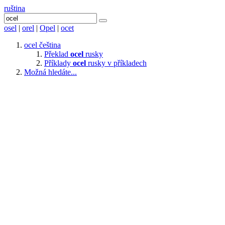
ruština
osel
|
orel
|
Opel
|
ocet
ocel
čeština
Překlad
ocel
rusky
Příklady
ocel
rusky v příkladech
Možná hledáte...