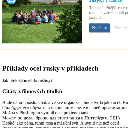
Jazyky
| Языки
To nejdůležitější, co v 
tomu, abyste si mohli p
jazycích.
Naučit se
15vet.cz
Příklady
ocel
rusky v příkladech
Jak přeložit
ocel
do ruštiny?
Citáty z filmových titulků
Bude národu naslouchat. a ve své organizaci bude tvrdá jako ocel. Bu
Она будет его обучать. и в конечном счете в своей организации
Možná v Pittsburghu vyrobil ocel pro tento tank.
Может, он делал броню для этого танка в Питтсбурге, США.
Hebké jako pěna, ranní rosa a měsíční svit. A uvnitř nic než ocel!