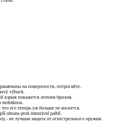
 сталь!
 ржавчины на поверхности, потрогайте.
omový výbuch.
й взрыв покажется летним бризом.
ho nedotknou.
что его теперь уж больше не коснется.
ší obrana proti intenzivní palbě.
ец - не лучшая защита от огнестрельного оружия.