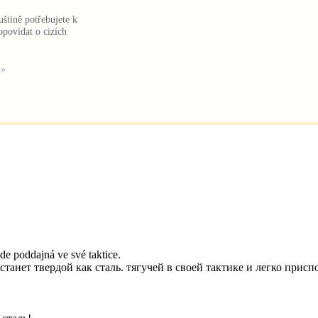
ruštině potřebujete k
opovídat o cizích
 »
de poddajná ve své taktice.
 станет твердой как сталь. тягучей в своей тактике и легко прис