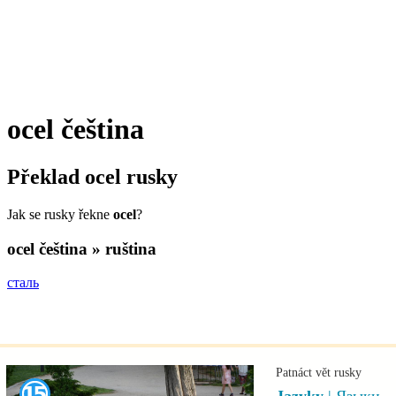
ocel
čeština
Překlad
ocel
rusky
Jak se rusky řekne
ocel
?
ocel
čeština » ruština
сталь
Patnáct vět rusky