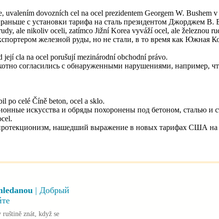
íve, uvalením dovozních cel na ocel prezidentem Georgem W. Bushem v
раньше с установки тарифа на сталь президентом Джорджем В. Б
dy, ale nikoliv oceli, zatímco Jižní Korea vyváží ocel, ale železnou r
спортером железной руды, но не стали, в то время как Южная Кор
 její cla na ocel porušují mezinárodní obchodní právo.
хотно согласились с обнаруженными нарушениями, например, чт
il po celé Číně beton, ocel a sklo.
ционные искусства и обряды похоронены под бетоном, сталью и 
cel.
 протекционизм, нашедший выражение в новых тарифах США на 
shledanou
| Добрый
йте
 ruštině znát, když se