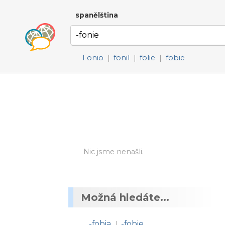
spanělština
Fonio
|
fonil
|
folie
|
fobie
Nic jsme nenašli.
Možná hledáte...
-fobia
-fobie
|