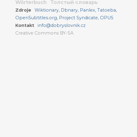
Wörterbuch
Толстый словарь
Zdroje
Wiktionary
,
Dbnary
,
Panlex
,
Tatoeba
,
OpenSubtitles.org
,
Project Syndicate
,
OPUS
Kontakt
info@dobryslovnik.cz
Creative Commons BY-SA