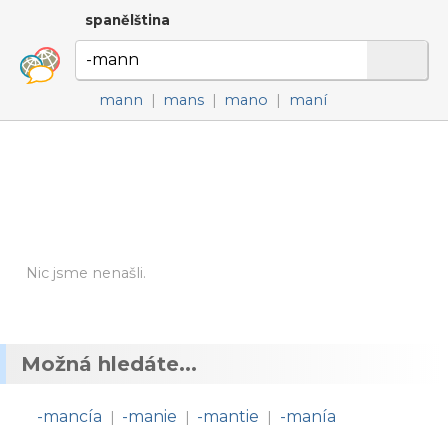
spanělština
mann
|
mans
|
mano
|
maní
Nic jsme nenašli.
Možná hledáte...
-mancía
-manie
-mantie
-manía
|
|
|