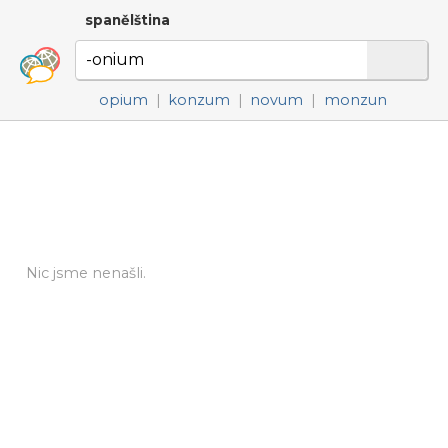
spanělština
opium
|
konzum
|
novum
|
monzun
Nic jsme nenašli.