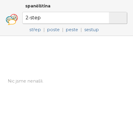
spanělština
střep
|
poste
|
peste
|
sestup
Nic jsme nenašli.