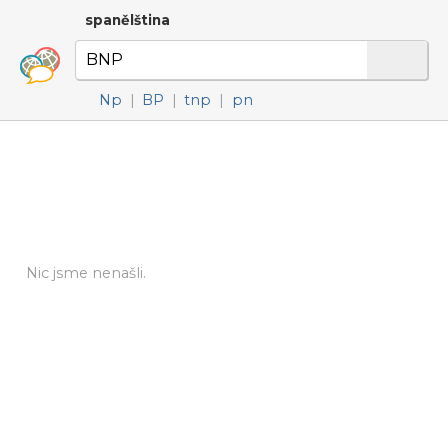
spanělština
Np
|
BP
|
tnp
|
pn
Nic jsme nenašli.