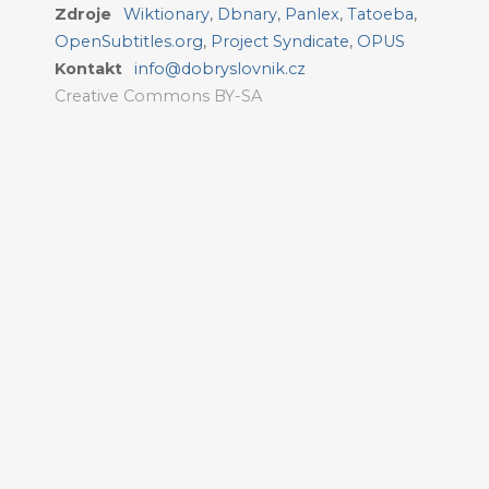
Zdroje
Wiktionary
,
Dbnary
,
Panlex
,
Tatoeba
,
OpenSubtitles.org
,
Project Syndicate
,
OPUS
Kontakt
info@dobryslovnik.cz
Creative Commons BY-SA