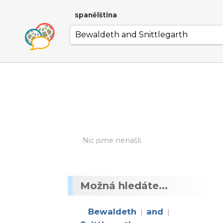
spanělština
Nic jsme nenašli.
Možná hledáte...
Bewaldeth
and
|
|