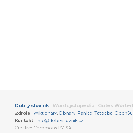
Dobrý slovník
Wordcyclopedia
Gutes Wörte
Zdroje
Wiktionary
,
Dbnary
,
Panlex
,
Tatoeba
,
OpenSub
Kontakt
info@dobryslovnik.cz
Creative Commons BY-SA