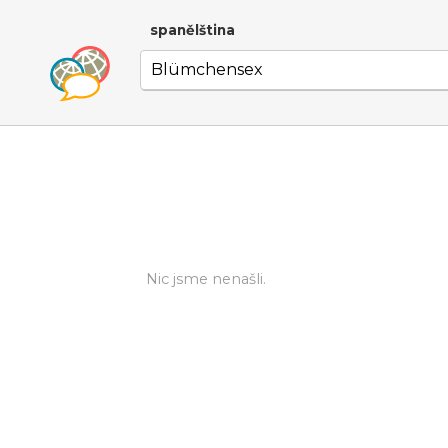
spanělština
Nic jsme nenašli.