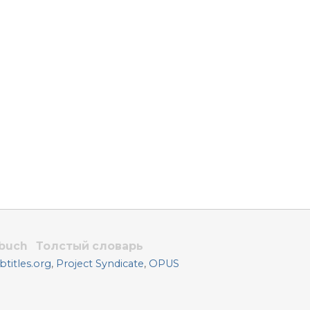
rbuch
Толстый словарь
titles.org
,
Project Syndicate
,
OPUS