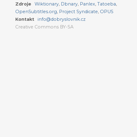
Zdroje
Wiktionary
,
Dbnary
,
Panlex
,
Tatoeba
,
OpenSubtitles.org
,
Project Syndicate
,
OPUS
Kontakt
info@dobryslovnik.cz
Creative Commons BY-SA