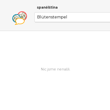
spanělština
Nic jsme nenašli.