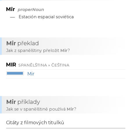
Mir
properNoun
—
Estación espacial soviética
Mir
překlad
Jak z spanělštiny přeložit
Mir
?
MIR
SPANĚLŠTINA » ČEŠTINA
Mir
Mir
příklady
Jak se v spanělštině používá
Mir
?
Citáty z filmových titulků