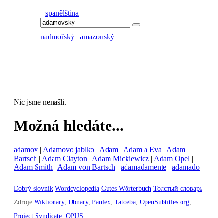
spanělština
nadmořský
|
amazonský
Nic jsme nenašli.
Možná hledáte...
adamov
|
Adamovo jablko
|
Adam
|
Adam a Eva
|
Adam
Bartsch
|
Adam Clayton
|
Adam Mickiewicz
|
Adam Opel
|
Adam Smith
|
Adam von Bartsch
|
adamadamente
|
adamado
Dobrý slovník
Wordcyclopedia
Gutes Wörterbuch
Толстый словарь
Zdroje
Wiktionary
,
Dbnary
,
Panlex
,
Tatoeba
,
OpenSubtitles.org
,
Project Syndicate
,
OPUS