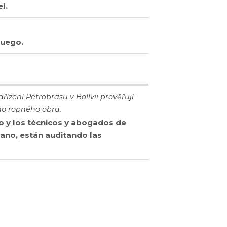
l.
fuego.
řízení Petrobrasu v Bolívii prověřují
ho ropného obra.
o y los técnicos y abogados de
ano, están auditando las