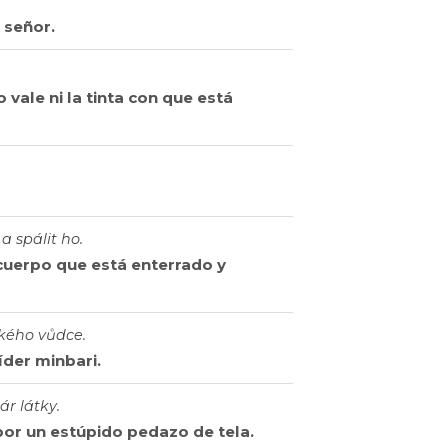
 señor.
 vale ni la tinta con que está
a spálit ho.
cuerpo que está enterrado y
ského vůdce.
íder minbari.
ár látky.
or un estúpido pedazo de tela.