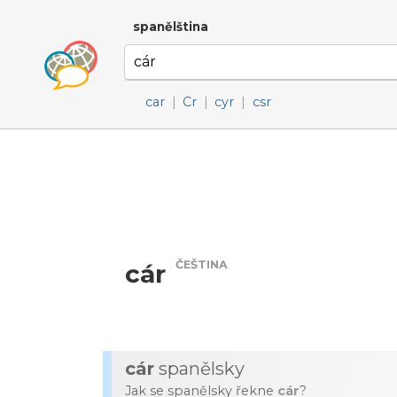
spanělština
car
|
Cr
|
cyr
|
csr
ČEŠTINA
cár
cár
spanělsky
Jak se spanělsky řekne
cár
?