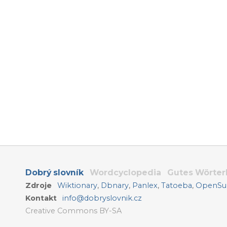
Dobrý slovník
Wordcyclopedia
Gutes Wörte
Zdroje
Wiktionary
,
Dbnary
,
Panlex
,
Tatoeba
,
OpenSub
Kontakt
info@dobryslovnik.cz
Creative Commons BY-SA