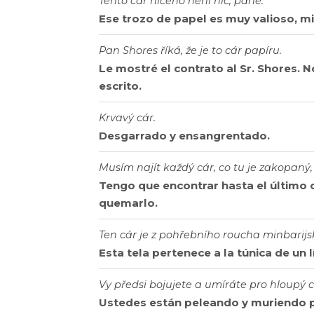
Tento cár ničeho není nic, pane.
Ese trozo de papel es muy valioso, mi
Pan Shores říká, že je to cár papíru.
Le mostré el contrato al Sr. Shores. No
escrito.
Krvavý cár.
Desgarrado y ensangrentado.
Musím najít každý cár, co tu je zakopaný, 
Tengo que encontrar hasta el último 
quemarlo.
Ten cár je z pohřebního roucha minbarij
Esta tela pertenece a la túnica de un l
Vy předsi bojujete a umíráte pro hloupý c
Ustedes están peleando y muriendo p