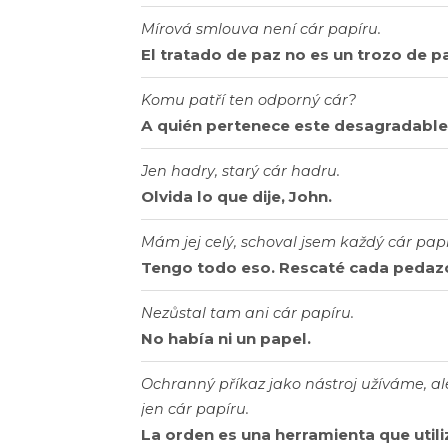
Mírová smlouva není cár papíru.
El tratado de paz no es un trozo de p
Komu patří ten odporný cár?
A quién pertenece este desagradable 
Jen hadry, starý cár hadru.
Olvida lo que dije, John.
Mám jej celý, schoval jsem každý cár papí
Tengo todo eso. Rescaté cada pedazo
Nezůstal tam ani cár papíru.
No había ni un papel.
Ochranný příkaz jako nástroj užíváme, al
jen cár papíru.
La orden es una herramienta que uti