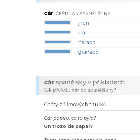
cár
ČEŠTINA » SPANĚLŠTINA
jirón
jira
harapo
guiñapo
cár
spanělsky v příkladech
Jak přeložit
cár
do spanělštiny?
Citáty z filmových titulků
Cár papíru, co to bylo?
Un trozo de papel?