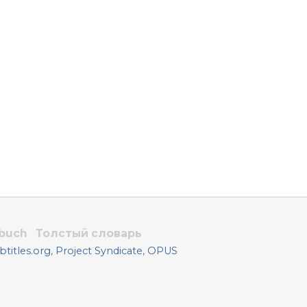
rbuch
Толстый словарь
titles.org
,
Project Syndicate
,
OPUS