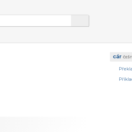
cár
ČEŠT
Překl
Příkla