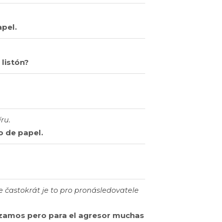
apel.
listón?
ru.
 de papel.
e častokrát je to pro pronásledovatele
lizamos pero para el agresor muchas