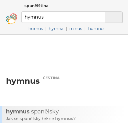
spanělština
humus
|
hymna
|
minus
|
humno
ČEŠTINA
hymnus
hymnus
spanělsky
Jak se spanělsky řekne
hymnus
?