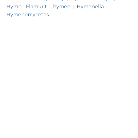
Hymni i Flamurit
hymen
Hymenella
|
|
|
Hymenomycetes