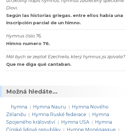
útržkovitý nápis hymnus. hymnus zasvěcený speciálně
Diovi.
Según las historias griegas. entre ellos había una
inscripción parcial de un himno.
Hymnus číslo 76.
Himno numero 76.
Měl bych se zeptat Ezechiela, který hymnus jsi zpívala?
Que me diga qué cantaban.
Možná hledáte...
hymna
Hymna Nauru
Hymna Nového
|
|
Zélandu
Hymna Ruské federace
Hymna
|
|
Spojeného království
Hymna USA
Hymna
|
|
Čínské lidové republiky
Hymne Monégasque
|
|