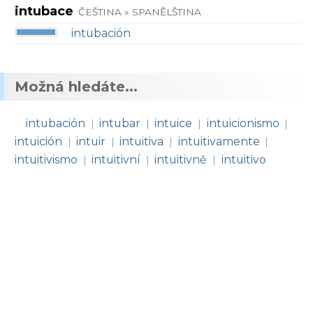
intubace
ČEŠTINA » SPANĚLŠTINA
intubación
Možná hledáte...
intubación
intubar
intuice
intuicionismo
|
|
|
|
intuición
intuir
intuitiva
intuitivamente
|
|
|
|
intuitivismo
intuitivní
intuitivně
intuitivo
|
|
|