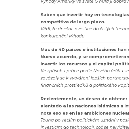
Výhody Ameriky ve světě G nula jí dopřáv
Saben que invertir hoy en tecnologías
competitiva de largo plazo.
Vědí, že dnešní investice do čistých tech
konkurenční výhodu.
Más de 40 países e instituciones han 
Nuevo acuerdo, y se comprometieron a
invertir los recursos y el capital polít
Ke způsobu práce podle Nového údělu se př
zavázaly se k vytváření lepších partnerst
finančních prostředků a politického kapit
Recientemente, un deseo de obtener 
alentado a las naciones islámicas a i
nota eso es en las ambiciones nuclear
Touha po větším politickém uznání v pos
investicím do technologií, což se nejvidit