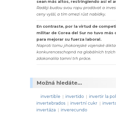
sean más altos, restringiendo así el 
Raději budou svou ropu prodávat a invest
ceny vyšší, a tím omezí růst nabídky.
En contraste, por la virtud de compet
militar de Corea del Sur no tuvo más 
para mejorar su fuerza laboral.
Naproti tomu jihokorejské vojenské diktat
konkurenceschopná na globálních trzích -
zdokonalila tamní trh práce.
Možná hledáte...
invertible
invertido
invertir la po
|
|
invertebrados
invertní cukr
invert
|
|
invertáza
inverecundo
|