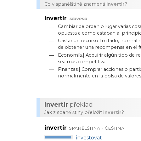
Co v spanělštině znamená
invertir
?
invertir
sloveso
—
Cambiar de orden o lugar varias c
opuesta a como estaban al principio
—
Gastar un recurso limitado, normal
de obtener una recompensa en el f
—
Economía.| Adquirir algún tipo de r
sea más competitiva.
—
Finanzas.| Comprar acciones o part
normalmente en la bolsa de valores
invertir
překlad
Jak z spanělštiny přeložit
invertir
?
invertir
SPANĚLŠTINA » ČEŠTINA
investovat