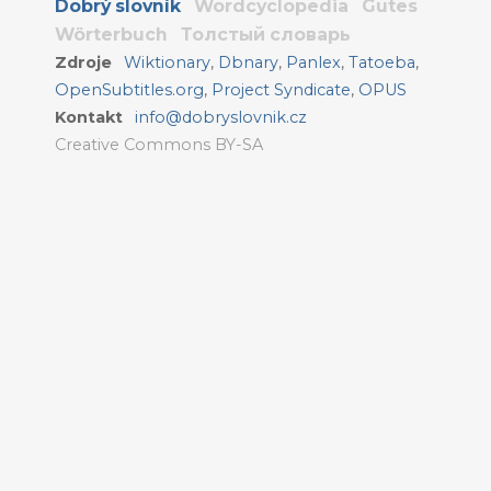
Dobrý slovník
Wordcyclopedia
Gutes
Wörterbuch
Толстый словарь
Zdroje
Wiktionary
,
Dbnary
,
Panlex
,
Tatoeba
,
OpenSubtitles.org
,
Project Syndicate
,
OPUS
Kontakt
info@dobryslovnik.cz
Creative Commons BY-SA