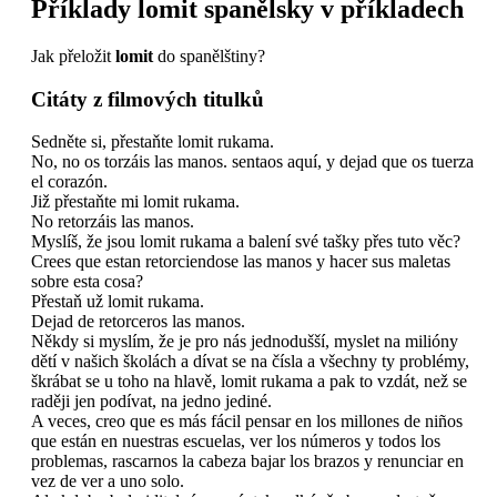
Příklady
lomit
spanělsky v příkladech
Jak přeložit
lomit
do spanělštiny?
Citáty z filmových titulků
Sedněte si, přestaňte lomit rukama.
No, no os torzáis las manos. sentaos aquí, y dejad que os tuerza
el corazón.
Již přestaňte mi lomit rukama.
No retorzáis las manos.
Myslíš, že jsou lomit rukama a balení své tašky přes tuto věc?
Crees que estan retorciendose las manos y hacer sus maletas
sobre esta cosa?
Přestaň už lomit rukama.
Dejad de retorceros las manos.
Někdy si myslím, že je pro nás jednodušší, myslet na milióny
dětí v našich školách a dívat se na čísla a všechny ty problémy,
škrábat se u toho na hlavě, lomit rukama a pak to vzdát, než se
raději jen podívat, na jedno jediné.
A veces, creo que es más fácil pensar en los millones de niños
que están en nuestras escuelas, ver los números y todos los
problemas, rascarnos la cabeza bajar los brazos y renunciar en
vez de ver a uno solo.