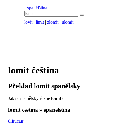
spanělština
lovit
|
limit
|
zlomit
|
ulomit
lomit
čeština
Překlad
lomit
spanělsky
Jak se spanělsky řekne
lomit
?
lomit
čeština » spanělština
difractar