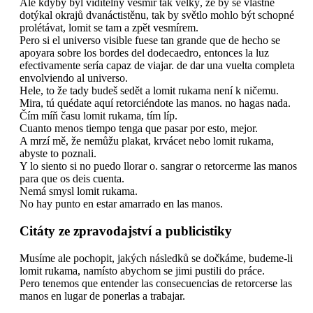
Ale kdyby byl viditelný vesmír tak velký, že by se vlastně
dotýkal okrajů dvanáctistěnu, tak by světlo mohlo být schopné
prolétávat, lomit se tam a zpět vesmírem.
Pero si el universo visible fuese tan grande que de hecho se
apoyara sobre los bordes del dodecaedro, entonces la luz
efectivamente sería capaz de viajar. de dar una vuelta completa
envolviendo al universo.
Hele, to že tady budeš sedět a lomit rukama není k ničemu.
Mira, tú quédate aquí retorciéndote las manos. no hagas nada.
Čím míň času lomit rukama, tím líp.
Cuanto menos tiempo tenga que pasar por esto, mejor.
A mrzí mě, že nemůžu plakat, krvácet nebo lomit rukama,
abyste to poznali.
Y lo siento si no puedo llorar o. sangrar o retorcerme las manos
para que os deis cuenta.
Nemá smysl lomit rukama.
No hay punto en estar amarrado en las manos.
Citáty ze zpravodajství a publicistiky
Musíme ale pochopit, jakých následků se dočkáme, budeme-li
lomit rukama, namísto abychom se jimi pustili do práce.
Pero tenemos que entender las consecuencias de retorcerse las
manos en lugar de ponerlas a trabajar.