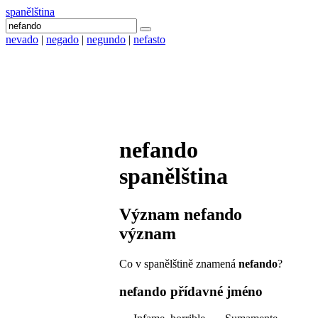
spanělština
nevado
|
negado
|
negundo
|
nefasto
nefando
spanělština
Význam
nefando
význam
Co v spanělštině znamená
nefando
?
nefando
přídavné jméno