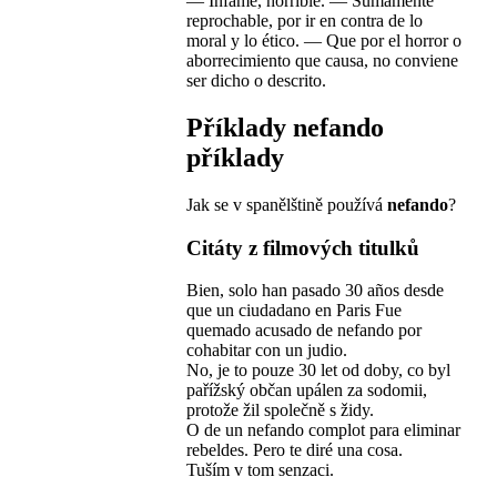
—
Infame, horrible.
—
Sumamente
reprochable, por ir en contra de lo
moral y lo ético.
—
Que por el horror o
aborrecimiento que causa, no conviene
ser dicho o descrito.
Příklady
nefando
příklady
Jak se v spanělštině používá
nefando
?
Citáty z filmových titulků
Bien, solo han pasado 30 años desde
que un ciudadano en Paris Fue
quemado acusado de nefando por
cohabitar con un judio.
No, je to pouze 30 let od doby, co byl
pařížský občan upálen za sodomii,
protože žil společně s židy.
O de un nefando complot para eliminar
rebeldes. Pero te diré una cosa.
Tuším v tom senzaci.