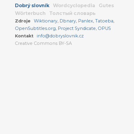
Dobrý slovník
Wordcyclopedia
Gutes
Wörterbuch
Толстый словарь
Zdroje
Wiktionary
,
Dbnary
,
Panlex
,
Tatoeba
,
OpenSubtitles.org
,
Project Syndicate
,
OPUS
Kontakt
info@dobryslovnik.cz
Creative Commons BY-SA