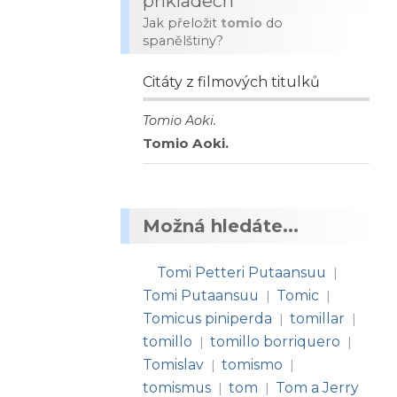
příkladech
Jak přeložit
tomio
do
spanělštiny?
Citáty z filmových titulků
Tomio Aoki.
Tomio Aoki.
Možná hledáte...
Tomi Petteri Putaansuu
|
Tomi Putaansuu
Tomic
|
|
Tomicus piniperda
tomillar
|
|
tomillo
tomillo borriquero
|
|
Tomislav
tomismo
|
|
tomismus
tom
Tom a Jerry
|
|