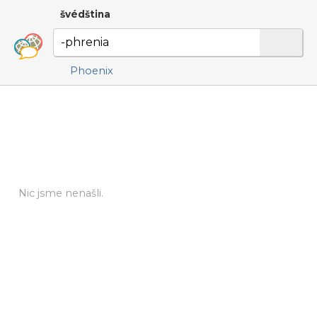
švédština
Phoenix
Nic jsme nenašli.