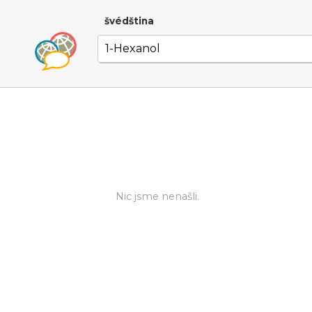
švédština
Nic jsme nenašli.