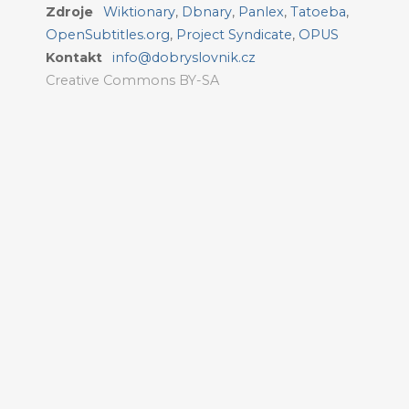
Zdroje
Wiktionary
,
Dbnary
,
Panlex
,
Tatoeba
,
OpenSubtitles.org
,
Project Syndicate
,
OPUS
Kontakt
info@dobryslovnik.cz
Creative Commons BY-SA