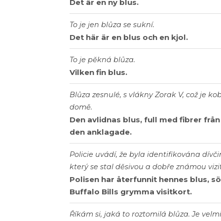
Det är en ny blus.
To je jen blůza se sukní.
Det här är en blus och en kjol.
To je pěkná blůza.
Vilken fin blus.
Blůza zesnulé, s vlákny Zorak V, což je k
domě.
Den avlidnas blus, full med fibrer frå
den anklagade.
Policie uvádí, že byla identifikována dív
který se stal děsivou a dobře známou vizi
Polisen har återfunnit hennes blus, sö
Buffalo Bills grymma visitkort.
Říkám si, jaká to roztomilá blůza. Je velm