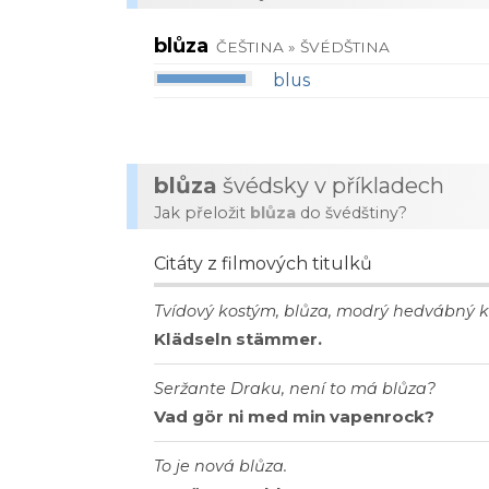
blůza
ČEŠTINA » ŠVÉDŠTINA
blus
blůza
švédsky v příkladech
Jak přeložit
blůza
do švédštiny?
Citáty z filmových titulků
Tvídový kostým, blůza, modrý hedvábný k
Klädseln stämmer.
Seržante Draku, není to má blůza?
Vad gör ni med min vapenrock?
To je nová blůza.