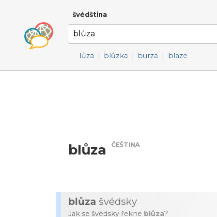
švédština
lůza
|
blůzka
|
burza
|
blaze
ČEŠTINA
blůza
blůza
švédsky
Jak se švédsky řekne
blůza
?