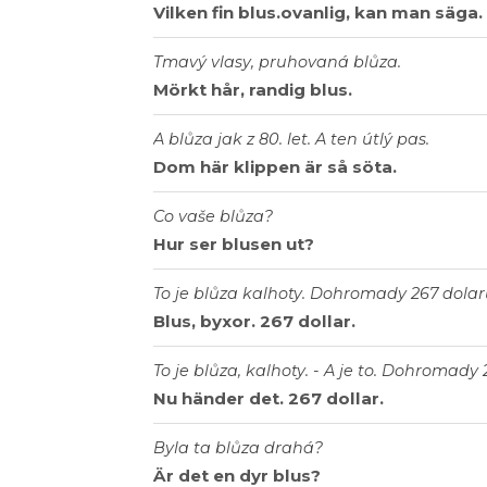
Vilken fin blus.ovanlig, kan man säga.
Tmavý vlasy, pruhovaná blůza.
Mörkt hår, randig blus.
A blůza jak z 80. let. A ten útlý pas.
Dom här klippen är så söta.
Co vaše blůza?
Hur ser blusen ut?
To je blůza kalhoty. Dohromady 267 dolar
Blus, byxor. 267 dollar.
To je blůza, kalhoty. - A je to. Dohromady 
Nu händer det. 267 dollar.
Byla ta blůza drahá?
Är det en dyr blus?