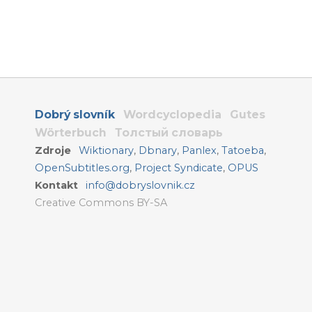
Dobrý slovník
Wordcyclopedia
Gutes
Wörterbuch
Толстый словарь
Zdroje
Wiktionary
,
Dbnary
,
Panlex
,
Tatoeba
,
OpenSubtitles.org
,
Project Syndicate
,
OPUS
Kontakt
info@dobryslovnik.cz
Creative Commons BY-SA