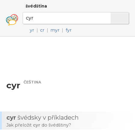
švédština
yr
|
cr
|
myr
|
fyr
ČEŠTINA
cyr
cyr
švédsky v příkladech
Jak přeložit
cyr
do švédštiny?