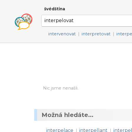
švédština
intervenovat
|
interpretovat
|
interpe
Nic jsme nenašli.
Možná hledáte...
interpelace
interpellant
interpel
|
|