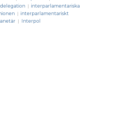
 delegation
interparlamentariska
|
nionen
interparlamentariskt
|
lanetär
Interpol
|