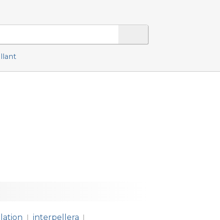
llant
lation
interpellera
|
|