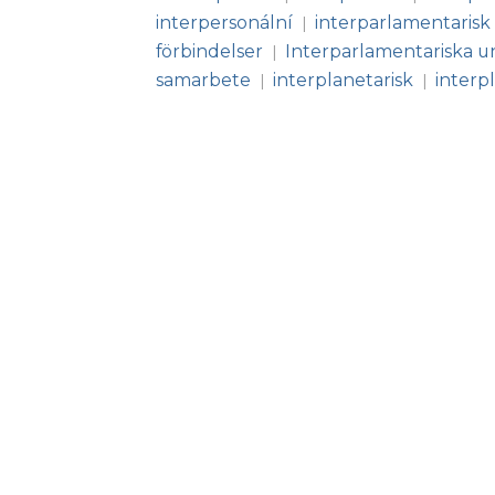
interpersonální
interparlamentarisk
|
förbindelser
Interparlamentariska u
|
samarbete
interplanetarisk
interp
|
|