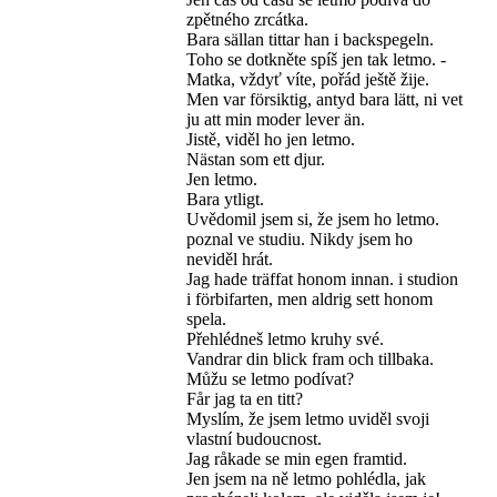
zpětného zrcátka.
Bara sällan tittar han i backspegeln.
Toho se dotkněte spíš jen tak letmo. -
Matka, vždyť víte, pořád ještě žije.
Men var försiktig, antyd bara lätt, ni vet
ju att min moder lever än.
Jistě, viděl ho jen letmo.
Nästan som ett djur.
Jen letmo.
Bara ytligt.
Uvědomil jsem si, že jsem ho letmo.
poznal ve studiu. Nikdy jsem ho
neviděl hrát.
Jag hade träffat honom innan. i studion
i förbifarten, men aldrig sett honom
spela.
Přehlédneš letmo kruhy své.
Vandrar din blick fram och tillbaka.
Můžu se letmo podívat?
Får jag ta en titt?
Myslím, že jsem letmo uviděl svoji
vlastní budoucnost.
Jag råkade se min egen framtid.
Jen jsem na ně letmo pohlédla, jak