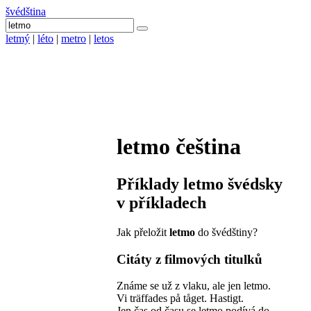
švédština
letmý
|
léto
|
metro
|
letos
letmo
čeština
Příklady
letmo
švédsky
v příkladech
Jak přeložit
letmo
do švédštiny?
Citáty z filmových titulků
Známe se už z vlaku, ale jen letmo.
Vi träffades på tåget. Hastigt.
Jen čas od času se letmo podívá do