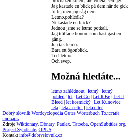
procházeli kolem, ale viděla jsem je!
Jag kastade en blick på dem när de gick
förbi, men jag såg dem.
Letmo.pohlédla?
Ni kastade en blick?
Jednou jsme se letmo potkali.
Jag träffade honom som hastigast en
gång.
Jen tak letmo.
Bara ett ögonblick.
Teď letmo.
Och svep.
Možná hledáte...
letmo zahlédnout
|
letmý
|
letmý
pohled
|
let
|
Let Go
|
Let It Be
|
Let It
Bleed
|
let kosmický
|
Let Kunovice
|
leta
|
leta ar efter
|
leta efter
Dobrý slovník
Wordcyclopedia
Gutes Wörterbuch
Толстый
словарь
Zdroje
Wiktionary
,
Dbnary
,
Panlex
,
Tatoeba
,
OpenSubtitles.org
,
Project Syndicate
,
OPUS
Kontakt
info@dobryslovnik.cz