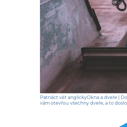
Patnáct vět anglicky
Okna a dveře
| D
vám otevřou všechny dveře, a to doslo