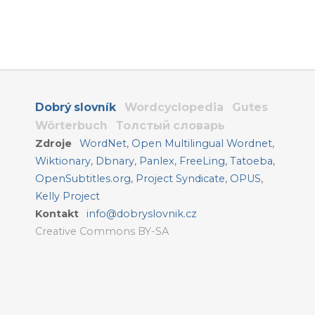
Dobrý slovník
Wordcyclopedia
Gutes
Wörterbuch
Толстый словарь
Zdroje
WordNet
,
Open Multilingual Wordnet
,
Wiktionary
,
Dbnary
,
Panlex
,
FreeLing
,
Tatoeba
,
OpenSubtitles.org
,
Project Syndicate
,
OPUS
,
Kelly Project
Kontakt
info@dobryslovnik.cz
Creative Commons BY-SA