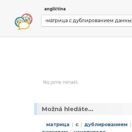
angličtina
Nic jsme nenašli.
Možná hledáte...
матрица
с
дублированием
|
|
|