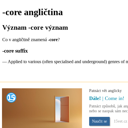
-core
angličtina
Význam
-core
význam
Co v angličtině znamená
-core
?
-core
suffix
—
Applied to various (often specialised and underground) genres of 
Patnáct vět anglicky
Dále!
| Come in!
Patnáct způsobů, jak an
nebo se naopak sám nec
Naučit se
15vet.cz