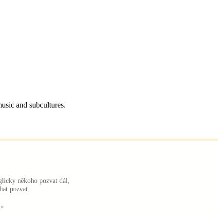
music and subcultures.
glicky někoho pozvat dál,
hat pozvat.
 »