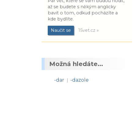
Pár vět, které se vám budou hodit,
až se budete s někým anglicky
bavit o tom, odkud pocházíte a
kde bydlíte.
Naučit se
15vet.cz »
Možná hledáte...
-dar
-dazole
|