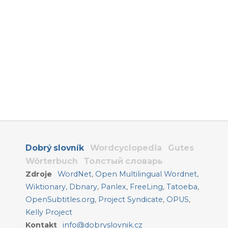
Dobrý slovník
Wordcyclopedia
Gutes
Wörterbuch
Толстый словарь
Zdroje
WordNet
,
Open Multilingual Wordnet
,
Wiktionary
,
Dbnary
,
Panlex
,
FreeLing
,
Tatoeba
,
OpenSubtitles.org
,
Project Syndicate
,
OPUS
,
Kelly Project
Kontakt
info@dobryslovnik.cz