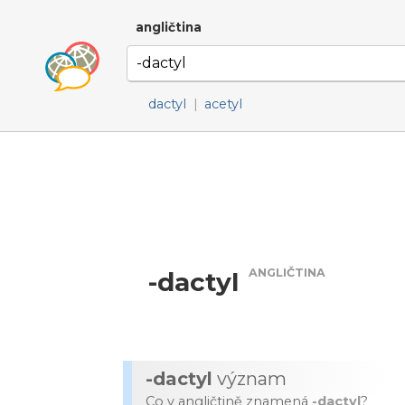
angličtina
dactyl
|
acetyl
ANGLIČTINA
-dactyl
-dactyl
význam
Co v angličtině znamená
-dactyl
?