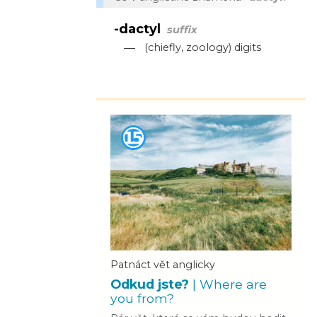
-dactyl
suffix
—
(chiefly, zoology) digits
Patnáct vět anglicky
Odkud jste?
| Where are
you from?