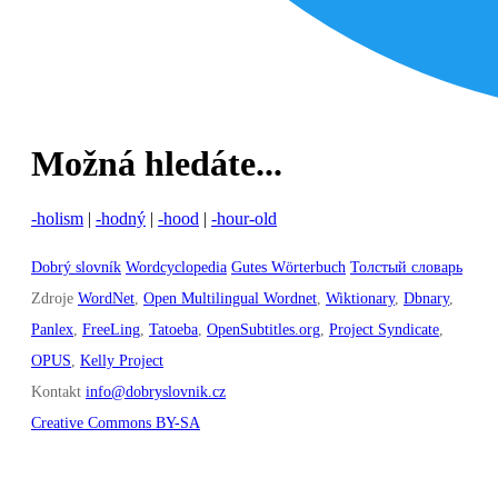
Možná hledáte...
-holism
|
-hodný
|
-hood
|
-hour-old
Dobrý slovník
Wordcyclopedia
Gutes Wörterbuch
Толстый словарь
Zdroje
WordNet
,
Open Multilingual Wordnet
,
Wiktionary
,
Dbnary
,
Panlex
,
FreeLing
,
Tatoeba
,
OpenSubtitles.org
,
Project Syndicate
,
OPUS
,
Kelly Project
Kontakt
info@dobryslovnik.cz
Creative Commons BY-SA