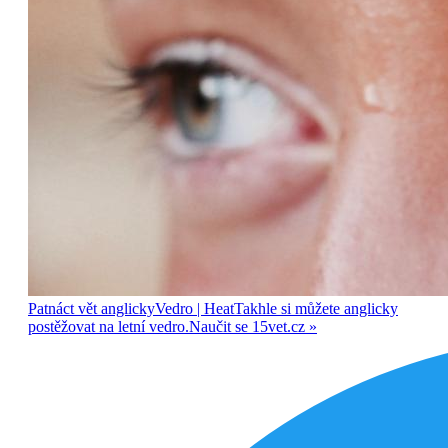
Patnáct vět anglicky
Vedro
| Heat
Takhle si můžete anglicky
postěžovat na letní vedro.
Naučit se
15vet.cz »