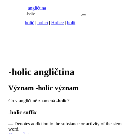
angličtina
holič
|
holicí
|
Holice
|
holit
-holic
angličtina
Význam
-holic
význam
Co v angličtině znamená
-holic
?
-holic
suffix
—
Denotes addiction to the substance or activity of the stem
word.