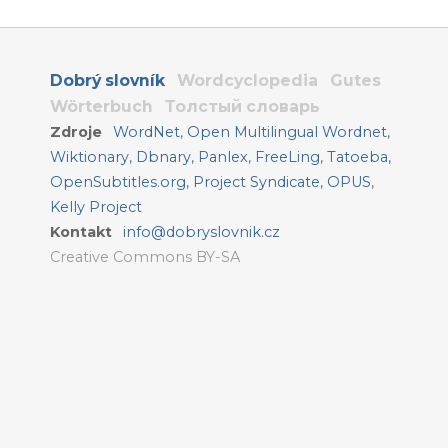
Dobrý slovník
Wordcyclopedia
Gutes
Wörterbuch
Толстый словарь
Zdroje
WordNet
,
Open Multilingual Wordnet
,
Wiktionary
,
Dbnary
,
Panlex
,
FreeLing
,
Tatoeba
,
OpenSubtitles.org
,
Project Syndicate
,
OPUS
,
Kelly Project
Kontakt
info@dobryslovnik.cz
Creative Commons BY-SA