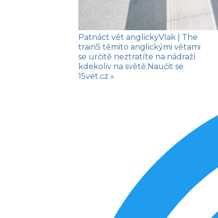
Patnáct vět anglicky
Vlak
| The
train
S těmito anglickými větami
se určitě neztratíte na nádraží
kdekoliv na světě.
Naučit se
15vet.cz »