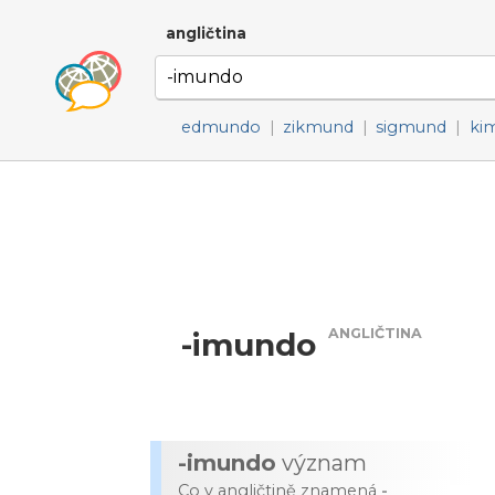
angličtina
edmundo
|
zikmund
|
sigmund
|
ki
ANGLIČTINA
-imundo
-imundo
význam
Co v angličtině znamená
-