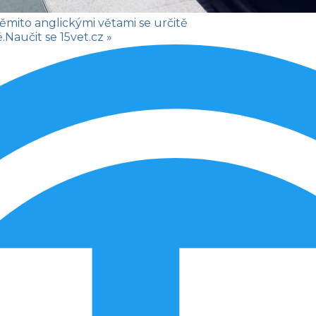
těmito anglickými větami se určitě
.
Naučit se
15vet.cz »