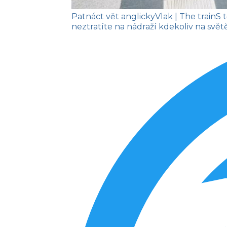
Patnáct vět anglicky
Vlak
| The train
S 
neztratíte na nádraží kdekoliv na světě