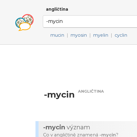
angličtina
mucin
|
myosin
|
myelin
|
cyclin
ANGLIČTINA
-mycin
-mycin
význam
Co v angličtině znamená
-mycin
?