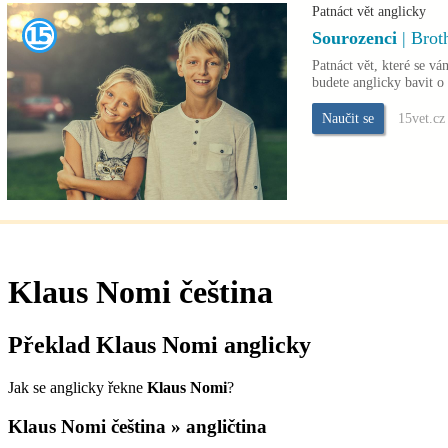
Patnáct vět anglicky
Sourozenci
| Brot
Patnáct vět, které se vá
budete anglicky bavit o
Naučit se
15vet.cz
Klaus Nomi
čeština
Překlad
Klaus Nomi
anglicky
Jak se anglicky řekne
Klaus Nomi
?
Klaus Nomi
čeština » angličtina