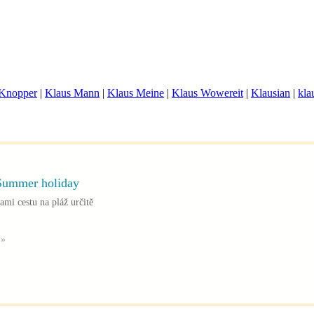
 Knopper
|
Klaus Mann
|
Klaus Meine
|
Klaus Wowereit
|
Klausian
|
kla
 Summer holiday
ami cestu na pláž určitě
 »