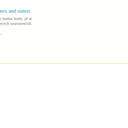
hers and sisters
m budou hodit, až se
 svých sourozencích.
 »