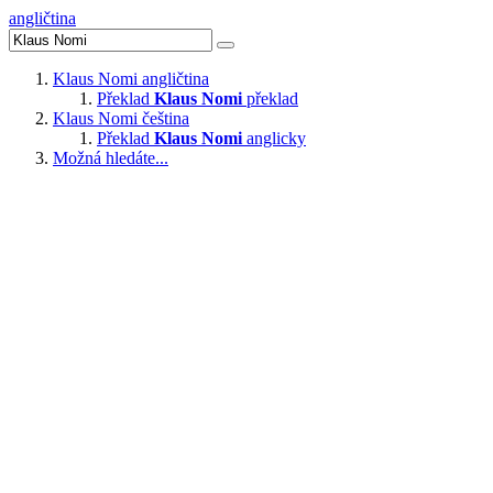
angličtina
Klaus Nomi
angličtina
Překlad
Klaus Nomi
překlad
Klaus Nomi
čeština
Překlad
Klaus Nomi
anglicky
Možná hledáte...