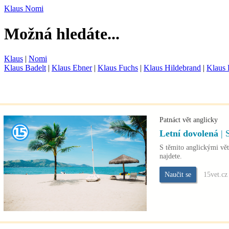
Klaus Nomi
Možná hledáte...
Klaus
|
Nomi
Klaus Badelt
|
Klaus Ebner
|
Klaus Fuchs
|
Klaus Hildebrand
|
Klaus
Patnáct vět anglicky
Letní dovolená
|
S těmito anglickými vět
najdete.
Naučit se
15vet.cz