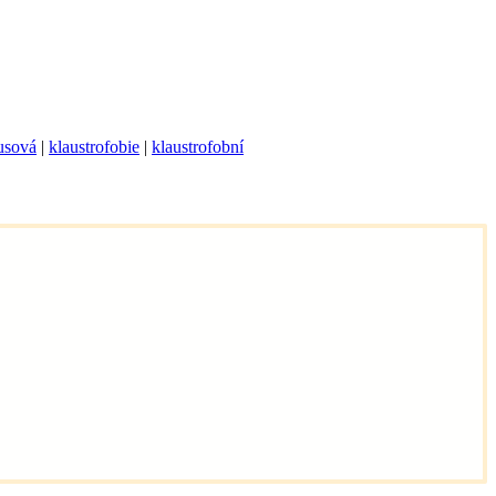
usová
|
klaustrofobie
|
klaustrofobní