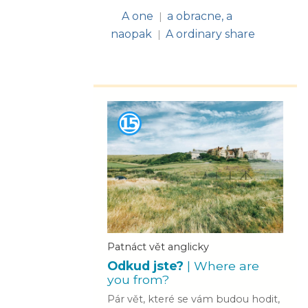
A one
a obracne, a
|
naopak
A ordinary share
|
Patnáct vět anglicky
Odkud jste?
| Where are
you from?
Pár vět, které se vám budou hodit,