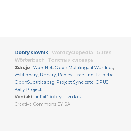
Dobrý slovník
Wordcyclopedia
Gutes
Wörterbuch
Толстый словарь
Zdroje
WordNet
,
Open Multilingual Wordnet
,
Wiktionary
,
Dbnary
,
Panlex
,
FreeLing
,
Tatoeba
,
OpenSubtitles.org
,
Project Syndicate
,
OPUS
,
Kelly Project
Kontakt
info@dobryslovnik.cz
Creative Commons BY-SA