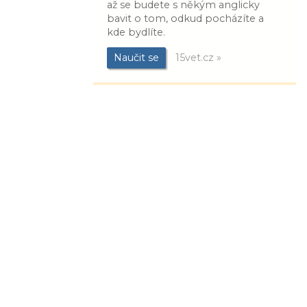
až se budete s někým anglicky
bavit o tom, odkud pocházíte a
kde bydlíte.
Naučit se
15vet.cz »