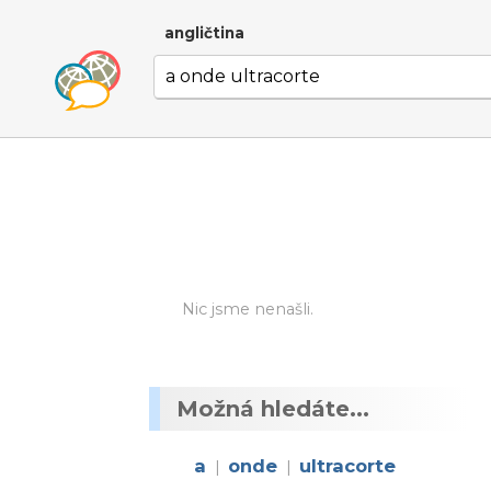
angličtina
Nic jsme nenašli.
Možná hledáte...
a
onde
ultracorte
|
|