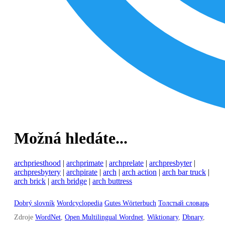
Možná hledáte...
archpriesthood
|
archprimate
|
archprelate
|
archpresbyter
|
archpresbytery
|
archpirate
|
arch
|
arch action
|
arch bar truck
|
arch brick
|
arch bridge
|
arch buttress
Dobrý slovník
Wordcyclopedia
Gutes Wörterbuch
Толстый словарь
Zdroje
WordNet
,
Open Multilingual Wordnet
,
Wiktionary
,
Dbnary
,