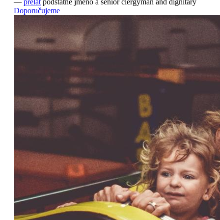
—
prelát
podstatné jméno
a senior clergyman and dignitary
Doporučujeme