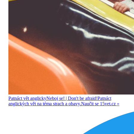
Patnáct vět anglicky
Neboj se!
| Don't be afraid!
Patnáct
anglických vět na téma strach a obavy.
Naučit se
15vet.cz »