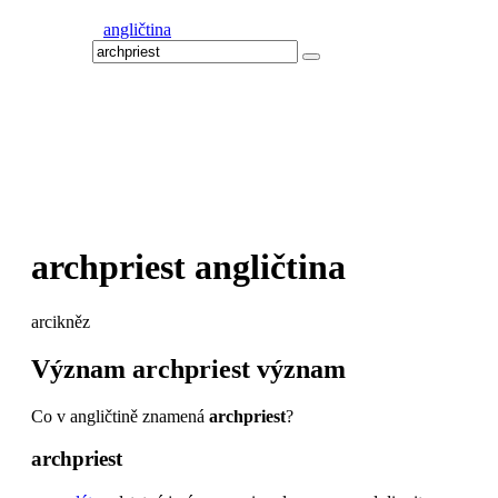
angličtina
archpriest
angličtina
arcikněz
Význam
archpriest
význam
Co v angličtině znamená
archpriest
?
archpriest