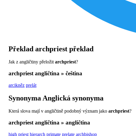
Překlad
archpriest
překlad
Jak z angličtiny přeložit
archpriest
?
archpriest
angličtina » čeština
arcikněz
prelát
Synonyma
Anglická synonyma
Která slova mají v angličtině podobný význam jako
archpriest
?
archpriest
angličtina » angličtina
high priest
hierarch
primate
prelate
archbishop