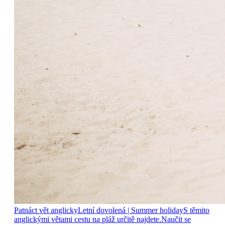
Patnáct vět anglicky
Letní dovolená
| Summer holiday
S těmito
anglickými větami cestu na pláž určitě najdete.
Naučit se