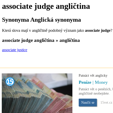
associate judge
angličtina
Synonyma
Anglická synonyma
Která slova mají v angličtině podobný význam jako
associate judge
?
associate judge
angličtina » angličtina
associate justice
Patnáct vět anglicky
Peníze
| Money
Patnáct vět o penězích, 
angličtině neobejdete.
Naučit se
15vet.cz