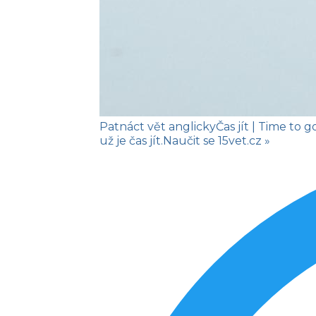
Patnáct vět anglicky
Čas jít
| Time to g
už je čas jít.
Naučit se
15vet.cz »