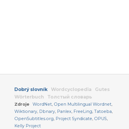
Dobrý slovník
Wordcyclopedia
Gutes
Wörterbuch
Толстый словарь
Zdroje
WordNet
,
Open Multilingual Wordnet
,
Wiktionary
,
Dbnary
,
Panlex
,
FreeLing
,
Tatoeba
,
OpenSubtitles.org
,
Project Syndicate
,
OPUS
,
Kelly Project