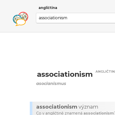
angličtina
ANGLIČTI
associationism
asocianismus
associationism
význam
Co v angličtině znamená
associationism