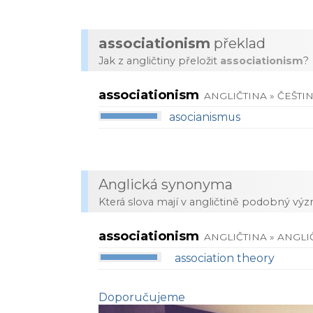
associationism
překlad
Jak z angličtiny přeložit
associationism
?
associationism
ANGLIČTINA » ČEŠTI
asocianismus
Anglická synonyma
Která slova mají v angličtině podobný vý
associationism
ANGLIČTINA » ANGLI
association theory
Doporučujeme