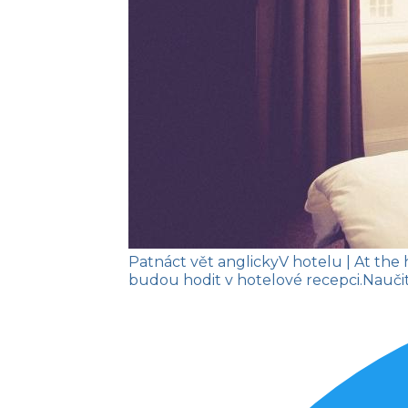
Patnáct vět anglicky
V hotelu
| At the
budou hodit v hotelové recepci.
Naučit