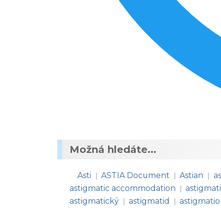
Možná hledáte...
Asti
ASTIA Document
Astian
a
|
|
|
astigmatic accommodation
astigmat
|
astigmatický
astigmatid
astigmati
|
|