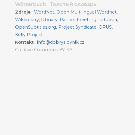
Wörterbuch
Толстый словарь
Zdroje
WordNet
,
Open Multilingual Wordnet
,
Wiktionary
,
Dbnary
,
Panlex
,
FreeLing
,
Tatoeba
,
OpenSubtitles.org
,
Project Syndicate
,
OPUS
,
Kelly Project
Kontakt
info@dobryslovnik.cz
Creative Commons BY-SA