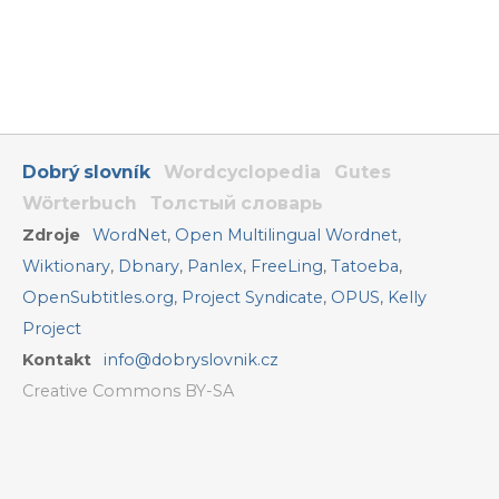
Dobrý slovník
Wordcyclopedia
Gutes
Wörterbuch
Толстый словарь
Zdroje
WordNet
,
Open Multilingual Wordnet
,
Wiktionary
,
Dbnary
,
Panlex
,
FreeLing
,
Tatoeba
,
OpenSubtitles.org
,
Project Syndicate
,
OPUS
,
Kelly
Project
Kontakt
info@dobryslovnik.cz
Creative Commons BY-SA