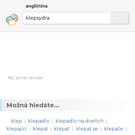
angličtina
Nic jsme nenašli.
Možná hledáte...
klep
klepadlo
klepadlo na dveřích
|
|
|
klepající
klepal
klepat
klepat se
klepače
|
|
|
|
|