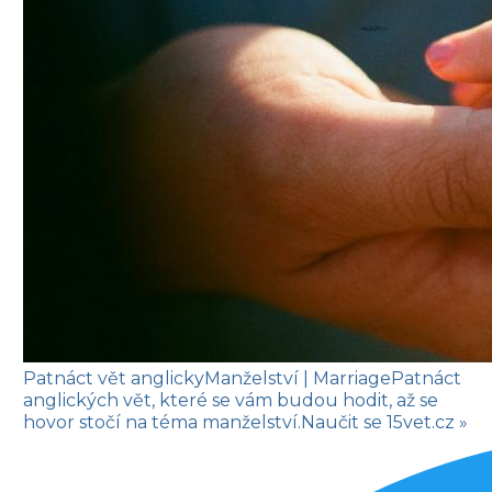
Patnáct vět anglicky
Manželství
| Marriage
Patnáct
anglických vět, které se vám budou hodit, až se
hovor stočí na téma manželství.
Naučit se
15vet.cz »