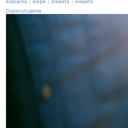
klepačka
klepe
klepeta
klepeto
|
|
|
Doporučujeme